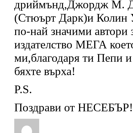
дриймънд,Джордж М. 
(Стюърт Дарк)и Колин 
по-най значими автори 
издателство МЕГА което
ми,благодаря ти Пепи и
бяхте върха!
P.S.
Поздрави от НЕСЕБЪР!