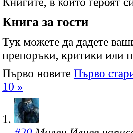
Книгите, в които героят с
Книга за гости
Тук можете да дадете ваши
препоръки, критики или п
Първо новите
Първо стар
10 »
#20
Милен Илиев написа 