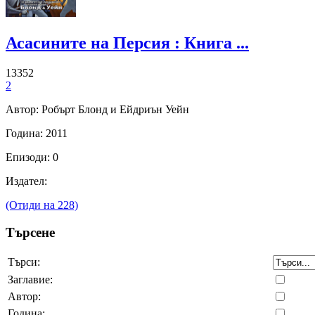
Асасините на Персия : Книга ...
13352
2
Автор: Робърт Блонд и Ейдриън Уейн
Година: 2011
Епизоди: 0
Издател:
(Отиди на 228)
Търсене
Търси:
Заглавие:
Автор:
Година: