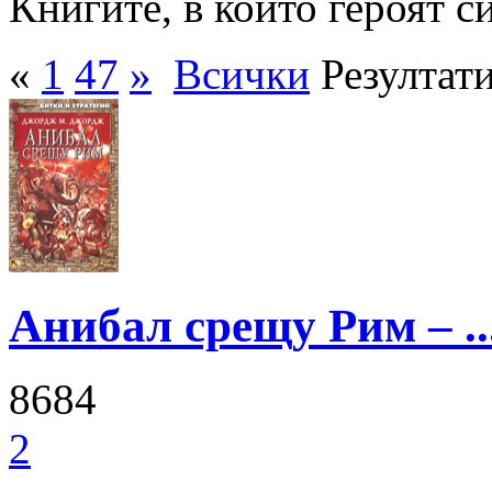
Книгите, в които героят с
«
1
47
»
Всички
Резултати
Анибал срещу Рим – ..
8684
2