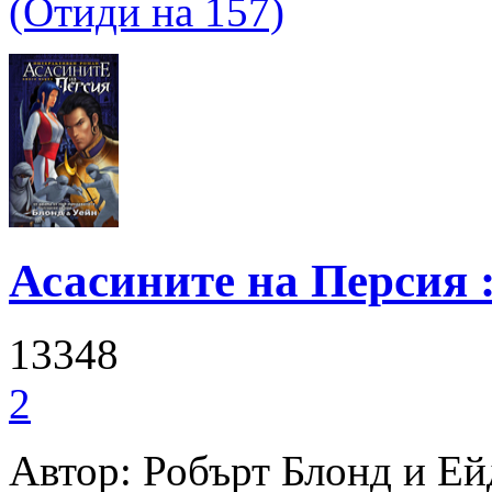
(Отиди на 157)
Асасините на Персия :
13348
2
Автор: Робърт Блонд и Е