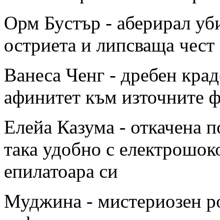
Орм Бустър - аберирал уб
остриета и липсваща чест
Ванеса Ченг - дребен кра
афинитет към източните 
Елейа Казума - откачена п
така удобно с електрошоко
епилатоара си
Муджина - мистериозен р