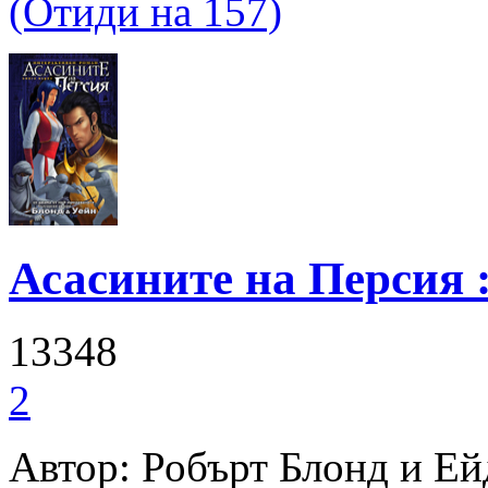
(Отиди на 157)
Асасините на Персия :
13348
2
Автор: Робърт Блонд и Е