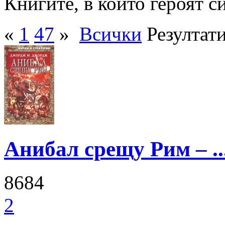
Книгите, в които героят с
«
1
47
»
Всички
Резултати
Анибал срещу Рим – ..
8684
2